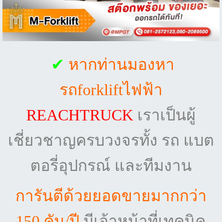
✔
หากท่านมองหา
รถforkliftไฟฟ้า
REACHTRUCK
เราเป็นผู้
เชี่ยวชาญครบวงจรทั้ง รถ แบต
ตอรี่
อุปกรณ์ และทีมงาน
การันตี
ด้วยยอดขายมากกว่า
150 คัน/ปี
มีเจ้าหน้าที่เทคนิค