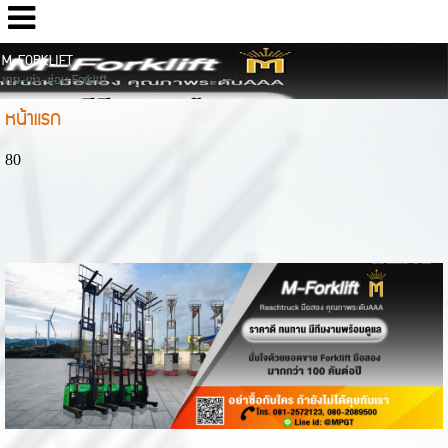
M-FORKLIFT
ขาย-เช่า-ซ่อม Forklift
หน้าแรก
80