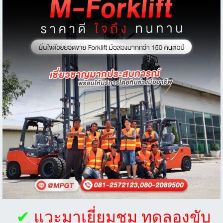
✔
แวะมาเยี่ยมชม ทดลองขับ