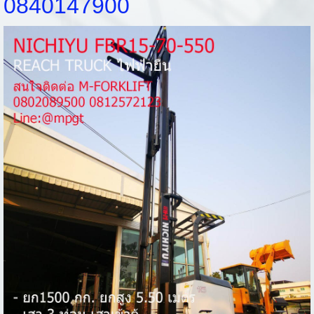
0840147900