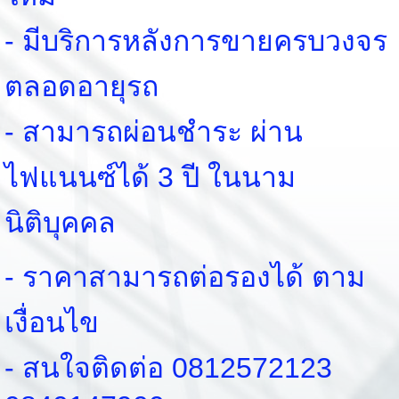
-
มีบริการหลังการขายครบวงจร
ตลอดอายุรถ
-
สามารถผ่อนชำระ ผ่าน
ไฟแนนซ์ได้
3
ปี ในนาม
นิติบุคคล
-
ราคาสามารถต่อรองได้ ตาม
เงื่อนไข
-
สนใจติดต่อ
0812572123