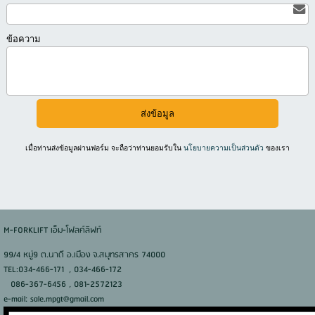
ข้อความ
เมื่อท่านส่งข้อมูลผ่านฟอร์ม จะถือว่าท่านยอมรับใน
นโยบายความเป็นส่วนตัว
ของเรา
M-FORKLIFT เอ็ม-โฟลค์ลิฟท์
99/4 หมู่9 ต.นาดี อ.เมือง จ.สมุทรสาคร 74000
TEL:034-466-171 , 034-466-172
086-367-6456 , 081-2572123
e-mail: sale.mpgt@gmail.com