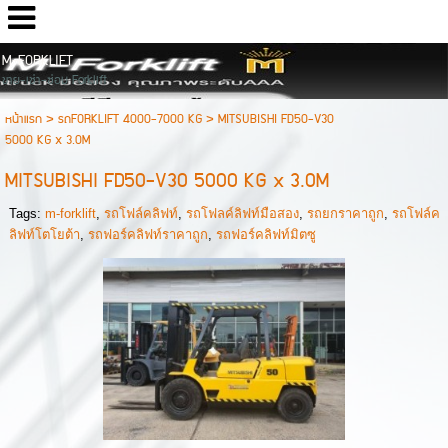
M-FORKLIFT
ขาย-เช่า-ซ่อม Forklift
หน้าแรก
>
รถFORKLIFT 4000-7000 KG
>
MITSUBISHI FD50-V30
5000 KG x 3.0M
MITSUBISHI FD50-V30 5000 KG x 3.0M
Tags:
m-forklift
,
รถโฟล์คลิฟท์
,
รถโฟลค์ลิฟท์มือสอง
,
รถยกราคาถูก
,
รถโฟล์ค
ลิฟท์โตโยต้า
,
รถฟอร์คลิฟท์ราคาถูก
,
รถฟอร์คลิฟท์มิตซู